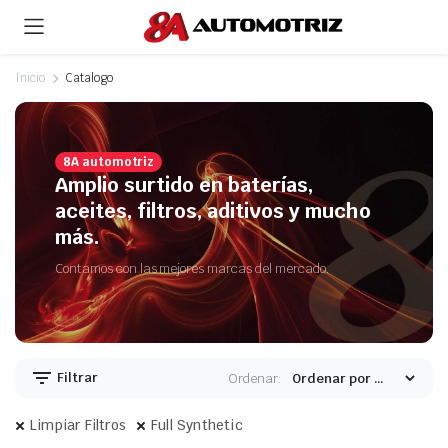
Inicio
Catalogo
8A automotriz
Amplio surtido en baterías,
aceites, filtros, aditivos y mucho
más.
Contamos con las mejores marcas del mercado.
Filtrar
Ordenar:
Limpiar Filtros
Full Synthetic