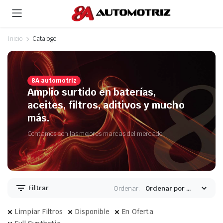
Inicio
Catalogo
8A automotriz
Amplio surtido en baterías,
aceites, filtros, aditivos y mucho
más.
Contamos con las mejores marcas del mercado.
Filtrar
Ordenar:
Limpiar Filtros
Disponible
En Oferta