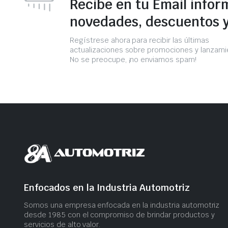
Recibe en tu Email infor
novedades, descuentos 
Regístrese ahora para recibir las últimas
actualizaciones sobre promociones y lanzami
No se preocupe, ¡no enviamos spam!
Enfocados en la Industria Automotriz
Somos una empresa​ enfocada en la industria automotriz
desde 1985 con el compromiso​ de brindar productos ​y
servicios​ de alto valor.