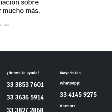
mación sobre
y mucho más.
entos.
¿Necesita ayuda?
Mayoristas
Whatsapp:
33 3853 7601
33 4145 9275
33 3636 5914
Asesor:
33 3827 2868