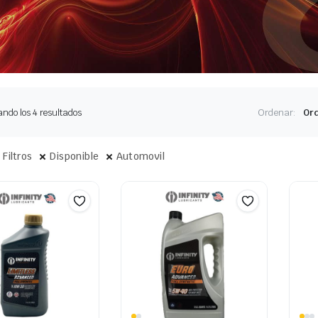
Ordenado
ndo los 4 resultados
Ordenar:
por
los
últimos
 Filtros
Disponible
Automovil