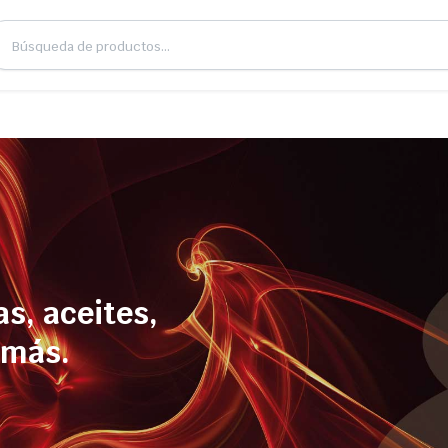
s, aceites,
 más.