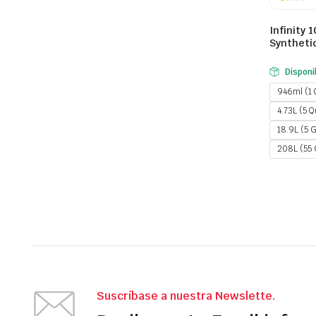
Infinity 
Syntheti
Disponi
946ml (1 
4.73L (5 Q
18.9L (5 
208L (55 
Suscríbase a nuestra Newslette.