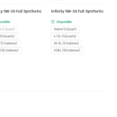
ity 5W-20 Full Synthetic
Infinity 5W-30 Full Synthetic
ponible
Disponible
 (1 Quart)
946ml (1 Quart)
 (5 Quarts)
4.73L (5 Quarts)
 (5 Galones)
18.9L (5 Galones)
(55 Galones)
208L (55 Galones)