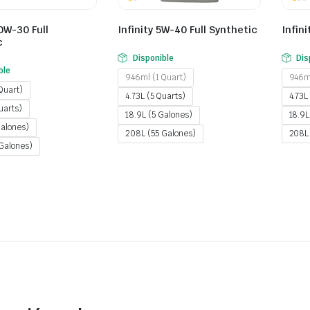
10W-30 Full
Infinity 5W-40 Full Synthetic
Infin
c
Disponible
Dis
ble
946ml (1 Quart)
946ml
Quart)
4.73L (5 Quarts)
4.73L
uarts)
18.9L (5 Galones)
18.9L
Galones)
208L (55 Galones)
208L 
Galones)