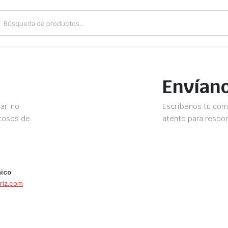
l
Envían
ar, no
Escríbenos tu come
stosos de
atento para respon
nico
riz.com
: