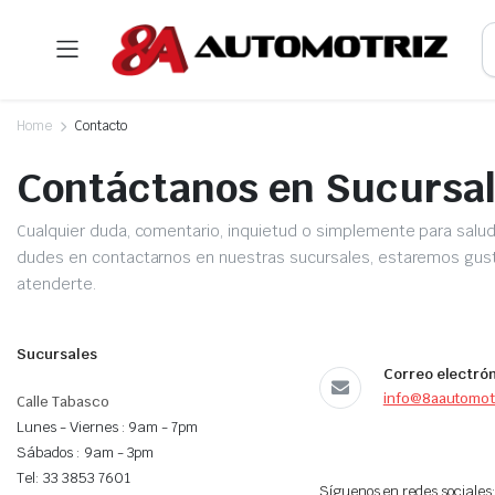
Home
Contacto
Contáctanos en Sucursa
Cualquier duda, comentario, inquietud o simplemente para salud
dudes en contactarnos en nuestras sucursales, estaremos gu
atenderte.
Sucursales
Correo electró
info@8aautomot
Calle Tabasco
Lunes - Viernes : 9am - 7pm
Sábados : 9am - 3pm
Tel: 33 3853 7601
Síguenos en redes sociales